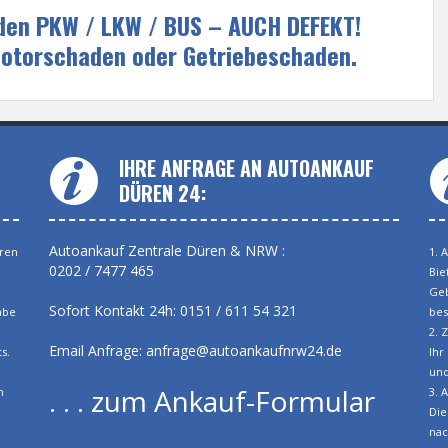
eden PKW / LKW / BUS – AUCH DEFEKT!
Motorschaden oder Getriebeschaden.
IHRE ANFRAGE AN AUTOANKAUF
DÜREN 24:
Autoankauf Zentrale Düren & NRW :
üren
1. 
0202 / 7477 465
Bie
Geb
Sofort Kontakt 24h: 0151 / 611 54 321
abe
bes
2. 
Email Anfrage:
anfrage@autoankaufnrw24.de
s.
Ihr
und
. . . zum Ankauf-Formular
h
3. 
Die
nac