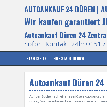
S
AUTOANKAUF 24 DÜREN | A
k
i
p
Wir kaufen garantiert
t
o
c
Autoankauf Düren 24 Zentra
o
n
Sofort Kontakt 24h: 0151 /
t
e
n
STARTSEITE
IHRE STADT IN NRW
t
Autoankauf Düren 24
Auf der Suche nach einem seriösen Autoankäufer 
richtig. Wir garantieren Ihnen eine sichere und s