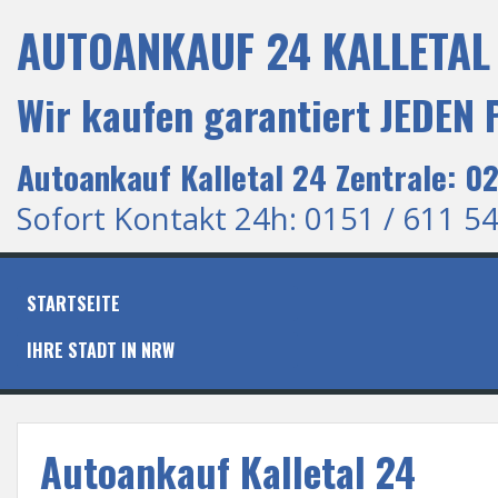
S
AUTOANKAUF 24 KALLETAL 
k
i
p
Wir kaufen garantiert JEDEN
t
o
c
Autoankauf Kalletal 24 Zentrale: 0
o
n
Sofort Kontakt 24h: 0151 / 611 54
t
e
n
t
STARTSEITE
IHRE STADT IN NRW
Autoankauf Kalletal 24