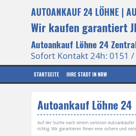
S
AUTOANKAUF 24 LÖHNE | A
k
i
p
Wir kaufen garantiert
t
o
c
Autoankauf Löhne 24 Zentra
o
n
Sofort Kontakt 24h: 0151 /
t
e
n
STARTSEITE
IHRE STADT IN NRW
t
Autoankauf Löhne 24
Auf der Suche nach einem seriösen Autoankäufer 
richtig. Wir garantieren Ihnen eine sichere und s