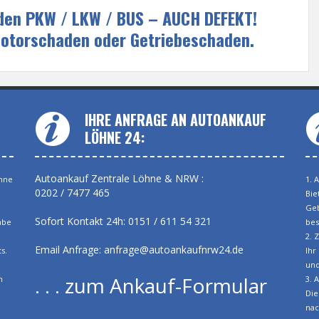
eden PKW / LKW / BUS – AUCH DEFEKT!
Motorschaden oder Getriebeschaden.
IHRE ANFRAGE AN AUTOANKAUF
LÖHNE 24:
Autoankauf Zentrale Löhne & NRW :
öhne
1. 
0202 / 7477 465
Bie
Geb
Sofort Kontakt 24h: 0151 / 611 54 321
abe
bes
2. 
Email Anfrage:
anfrage@autoankaufnrw24.de
s.
Ihr
und
. . . zum Ankauf-Formular
h
3. 
Die
nac