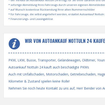
* der Verkauf an Autoankauf Nottuln 24 erfolgt für Sie ohne Garantie und G
* sofortige Abmeldung Ihres Fahrzeugs durch unseren eigenen Abmeldedie
* auf Wunsch kostenlose Rücksendung Ihrer alten Nummernschilder
* für Fahrzeuge, die selbst angeliefert werden, erstattet Autoankauf Nottul
* Finanzierungs- und Leasingablöse
WIR VON AUTOANKAUF NOTTULN 24 KAUFE
PKW, LKW, Busse, Transporter, Geländewagen, Oldtimer, Youngti
Autoankauf Nottuln 24 kauft auch beschädigte PKWs
Auch mit Unfallschaden, Motorschaden, Getriebeschaden, Hage
Kilometer & Zustand spielen keine Rolle!
Nehmen Sie noch heute Kontakt zu uns auf, Herr Bender von Aut