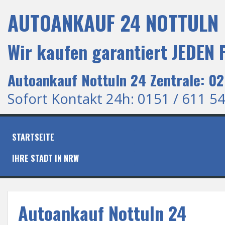
S
AUTOANKAUF 24 NOTTULN 
k
i
p
Wir kaufen garantiert JEDEN
t
o
c
Autoankauf Nottuln 24 Zentrale: 0
o
n
Sofort Kontakt 24h: 0151 / 611 54
t
e
n
t
STARTSEITE
IHRE STADT IN NRW
Autoankauf Nottuln 24