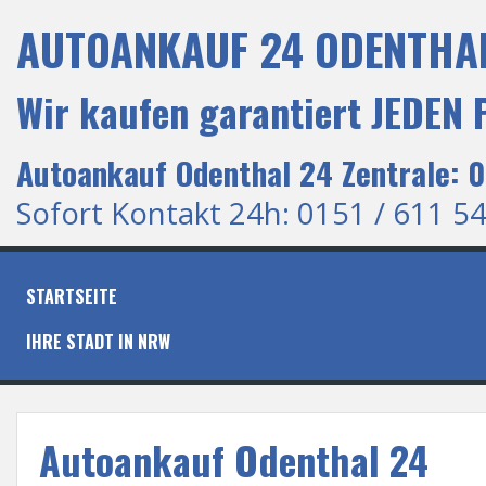
S
AUTOANKAUF 24 ODENTHAL
k
i
p
Wir kaufen garantiert JEDEN
t
o
c
Autoankauf Odenthal 24 Zentrale: 
o
n
Sofort Kontakt 24h: 0151 / 611 54
t
e
n
t
STARTSEITE
IHRE STADT IN NRW
Autoankauf Odenthal 24