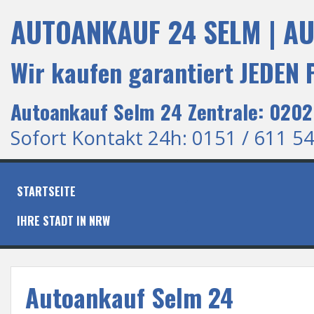
S
AUTOANKAUF 24 SELM | AU
k
i
p
Wir kaufen garantiert JEDEN
t
o
c
Autoankauf Selm 24 Zentrale: 0202
o
n
Sofort Kontakt 24h: 0151 / 611 54
t
e
n
t
STARTSEITE
IHRE STADT IN NRW
Autoankauf Selm 24